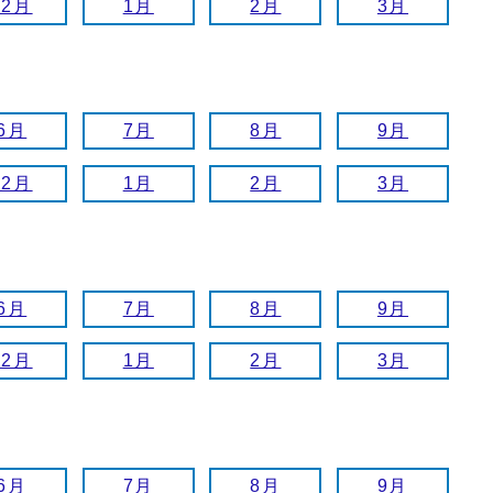
12月
1月
2月
3月
6月
7月
8月
9月
12月
1月
2月
3月
6月
7月
8月
9月
12月
1月
2月
3月
6月
7月
8月
9月