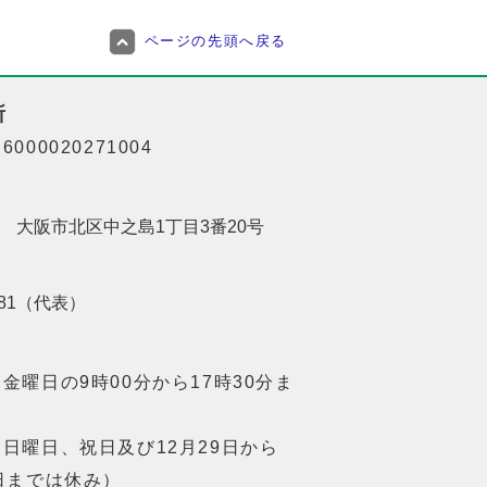
ページの先頭へ戻る
所
000020271004
201 大阪市北区中之島1丁目3番20号
8181（代表）
金曜日の9時00分から17時30分ま
日曜日、祝日及び12月29日から
日までは休み）