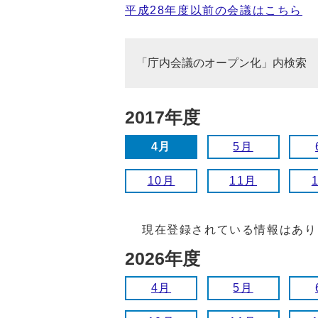
平成28年度以前の会議はこちら
「庁内会議のオープン化」内検索
2017年度
4月
5月
10月
11月
現在登録されている情報はあり
2026年度
4月
5月