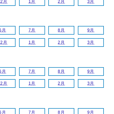
12月
1月
2月
3月
6月
7月
8月
9月
12月
1月
2月
3月
6月
7月
8月
9月
12月
1月
2月
3月
6月
7月
8月
9月