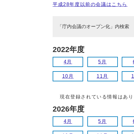
平成28年度以前の会議はこちら
「庁内会議のオープン化」内検索
2022年度
4月
5月
10月
11月
現在登録されている情報はあり
2026年度
4月
5月