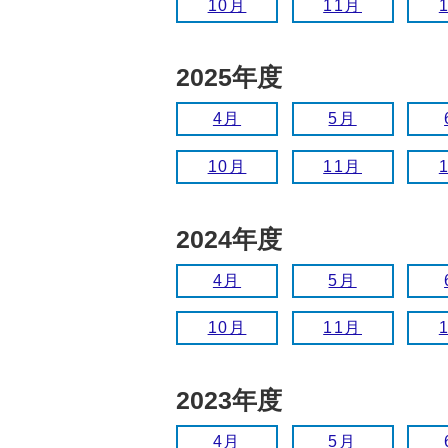
10月
11月
2025年度
4月
5月
10月
11月
2024年度
4月
5月
10月
11月
2023年度
4月
5月