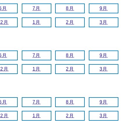
6月
7月
8月
9月
12月
1月
2月
3月
6月
7月
8月
9月
12月
1月
2月
3月
6月
7月
8月
9月
12月
1月
2月
3月