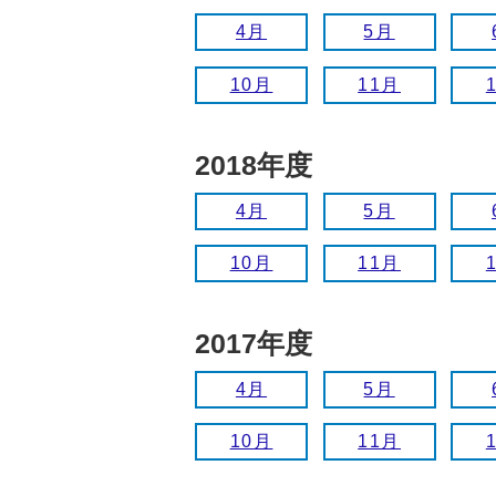
4月
5月
10月
11月
2018年度
4月
5月
10月
11月
2017年度
4月
5月
10月
11月