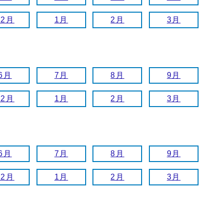
12月
1月
2月
3月
6月
7月
8月
9月
12月
1月
2月
3月
6月
7月
8月
9月
12月
1月
2月
3月