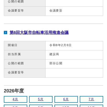
公開の範囲
会議要旨等
会議要旨
第6回大阪市自転車活用推進会議
開催日
令和8年2月6日
担当所属
建設局
公開の範囲
部分公開
会議要旨等
2026年度
4月
5月
6月
7月