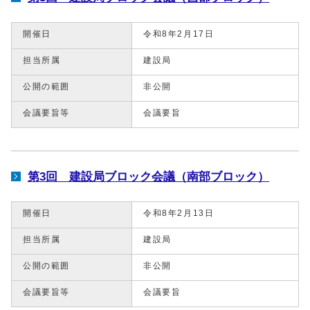
開催日
令和8年2月17日
担当所属
建設局
公開の範囲
非公開
会議要旨等
会議要旨
第3回 建設局ブロック会議（南部ブロック）
開催日
令和8年2月13日
担当所属
建設局
公開の範囲
非公開
会議要旨等
会議要旨