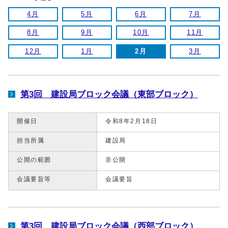
4月
5月
6月
7月
8月
9月
10月
11月
12月
1月
2月
3月
第3回 建設局ブロック会議（東部ブロック）
開催日
令和8年2月18日
担当所属
建設局
公開の範囲
非公開
会議要旨等
会議要旨
第3回 建設局ブロック会議（西部ブロック）