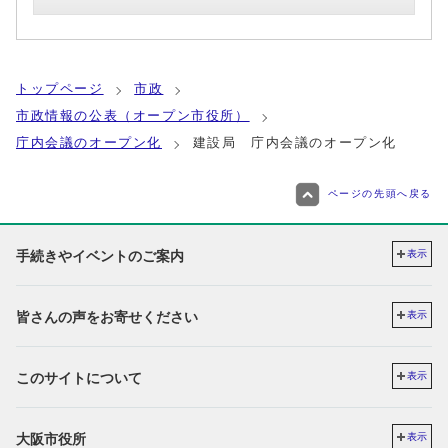
トップページ
市政
市政情報の公表（オープン市役所）
庁内会議のオープン化
建設局 庁内会議のオープン化
ページの先頭へ戻る
手続きやイベントのご案内
表示
皆さんの声をお寄せください
表示
このサイトについて
表示
大阪市役所
表示