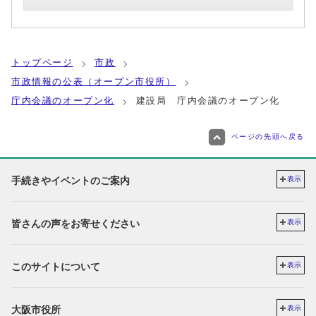
トップページ
市政
市政情報の公表（オープン市役所）
庁内会議のオープン化
建設局 庁内会議のオープン化
ページの先頭へ戻る
手続きやイベントのご案内
表示
皆さんの声をお寄せください
表示
このサイトについて
表示
大阪市役所
表示