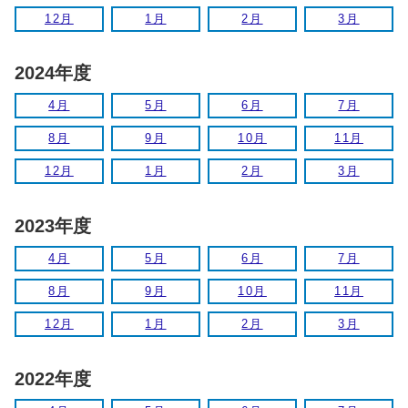
12月
1月
2月
3月
2024年度
4月
5月
6月
7月
8月
9月
10月
11月
12月
1月
2月
3月
2023年度
4月
5月
6月
7月
8月
9月
10月
11月
12月
1月
2月
3月
2022年度