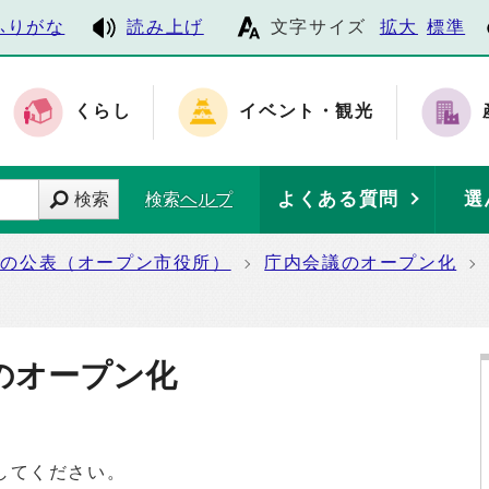
ふりがな
読み上げ
文字サイズ
拡大
標準
くらし
イベント・観光
よくある質問
選
検索
検索ヘルプ
報の公表（オープン市役所）
庁内会議のオープン化
のオープン化
してください。