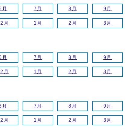
6月
7月
8月
9月
12月
1月
2月
3月
6月
7月
8月
9月
12月
1月
2月
3月
6月
7月
8月
9月
12月
1月
2月
3月