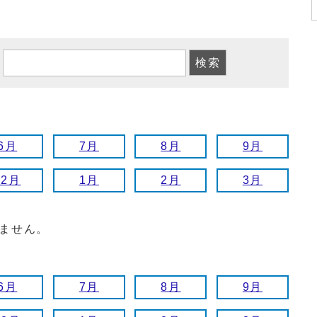
6月
7月
8月
9月
12月
1月
2月
3月
ません。
6月
7月
8月
9月