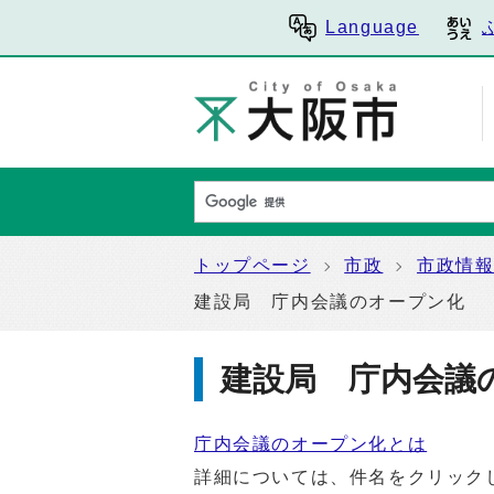
Language
トップページ
市政
市政情
建設局 庁内会議のオープン化
建設局 庁内会議
庁内会議のオープン化とは
詳細については、件名をクリック