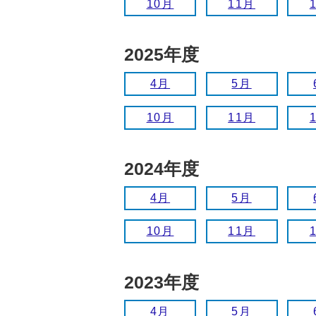
10月
11月
2025年度
4月
5月
10月
11月
2024年度
4月
5月
10月
11月
2023年度
4月
5月