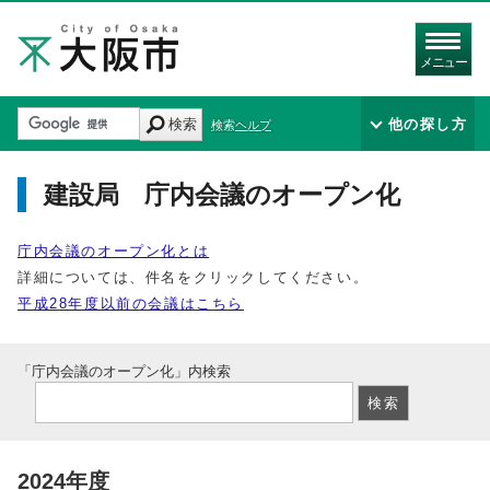
メニュー
検索
他の探し方
検索ヘルプ
建設局 庁内会議のオープン化
庁内会議のオープン化とは
詳細については、件名をクリックしてください。
平成28年度以前の会議はこちら
「庁内会議のオープン化」内検索
2024年度