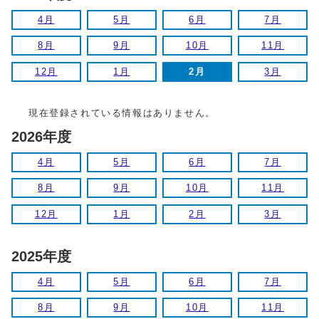
4月
5月
6月
7月
8月
9月
10月
11月
12月
1月
2月
3月
現在登録されている情報はありません。
2026年度
4月
5月
6月
7月
8月
9月
10月
11月
12月
1月
2月
3月
2025年度
4月
5月
6月
7月
8月
9月
10月
11月