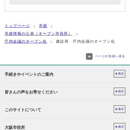
トップページ
市政
市政情報の公表（オープン市役所）
庁内会議のオープン化
建設局 庁内会議のオープン化
ページの先頭へ戻る
手続きやイベントのご案内
表示
皆さんの声をお寄せください
表示
このサイトについて
表示
大阪市役所
表示