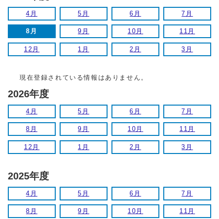
4月
5月
6月
7月
8月
9月
10月
11月
12月
1月
2月
3月
現在登録されている情報はありません。
2026年度
4月
5月
6月
7月
8月
9月
10月
11月
12月
1月
2月
3月
2025年度
4月
5月
6月
7月
8月
9月
10月
11月