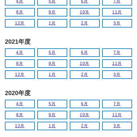
4月
5月
6月
7月
8月
9月
10月
11月
12月
1月
2月
3月
2021年度
4月
5月
6月
7月
8月
9月
10月
11月
12月
1月
2月
3月
2020年度
4月
5月
6月
7月
8月
9月
10月
11月
12月
1月
2月
3月