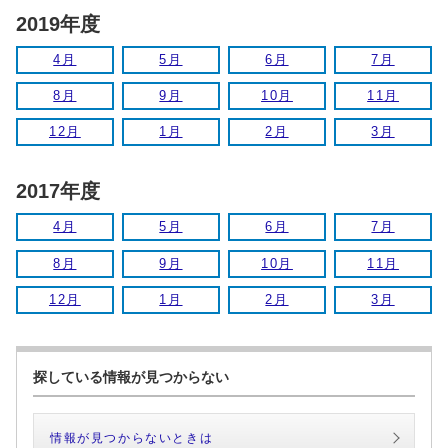
2019年度
4月
5月
6月
7月
8月
9月
10月
11月
12月
1月
2月
3月
2017年度
4月
5月
6月
7月
8月
9月
10月
11月
12月
1月
2月
3月
探している情報が見つからない
情報が見つからないときは