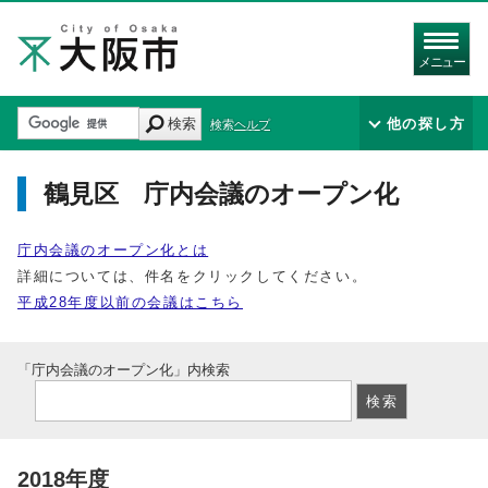
メニュー
検索
他の探し方
検索ヘルプ
鶴見区 庁内会議のオープン化
庁内会議のオープン化とは
詳細については、件名をクリックしてください。
平成28年度以前の会議はこちら
「庁内会議のオープン化」内検索
2018年度