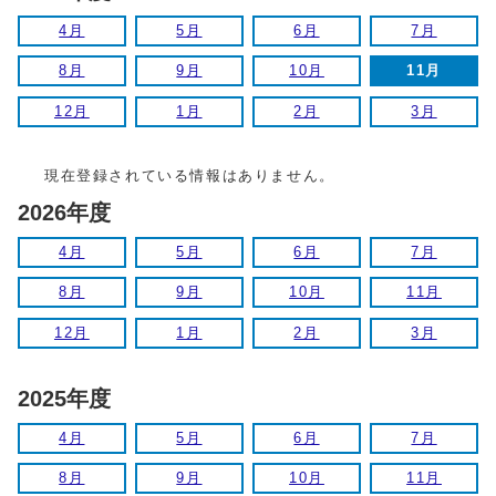
4月
5月
6月
7月
8月
9月
10月
11月
12月
1月
2月
3月
現在登録されている情報はありません。
2026年度
4月
5月
6月
7月
8月
9月
10月
11月
12月
1月
2月
3月
2025年度
4月
5月
6月
7月
8月
9月
10月
11月