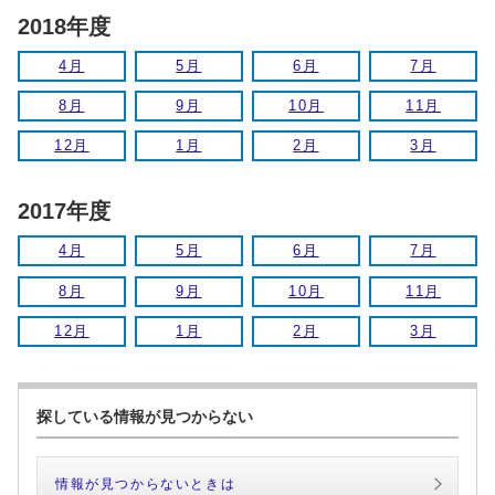
2018年度
4月
5月
6月
7月
8月
9月
10月
11月
12月
1月
2月
3月
2017年度
4月
5月
6月
7月
8月
9月
10月
11月
12月
1月
2月
3月
探している情報が見つからない
情報が見つからないときは