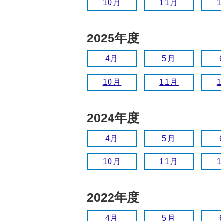
10月
11月
2025年度
4月
5月
10月
11月
2024年度
4月
5月
10月
11月
2022年度
4月
5月