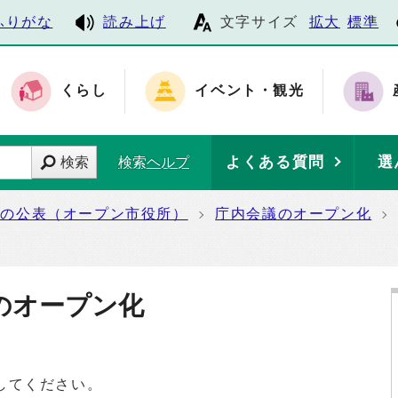
ふりがな
読み上げ
文字サイズ
拡大
標準
くらし
イベント・観光
よくある質問
選
検索
検索ヘルプ
報の公表（オープン市役所）
庁内会議のオープン化
のオープン化
してください。