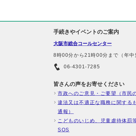
手続きやイベントのご案内
大阪市総合コールセンター
8時00分から21時00分まで（年
06-4301-7285
皆さんの声をお寄せください
市政へのご意見・ご要望（市民
違法又は不適正な職務に関する
通報）
こどものいじめ、児童虐待体罰
SOS