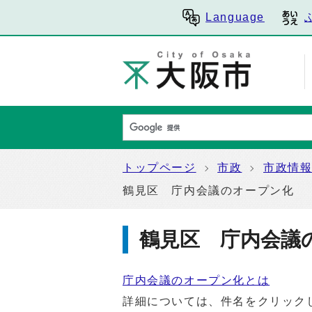
Language
トップページ
市政
市政情
鶴見区 庁内会議のオープン化
鶴見区 庁内会議
庁内会議のオープン化とは
詳細については、件名をクリック