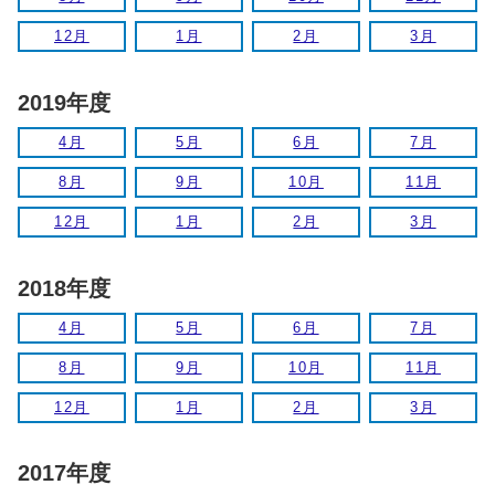
12月
1月
2月
3月
2019年度
4月
5月
6月
7月
8月
9月
10月
11月
12月
1月
2月
3月
2018年度
4月
5月
6月
7月
8月
9月
10月
11月
12月
1月
2月
3月
2017年度