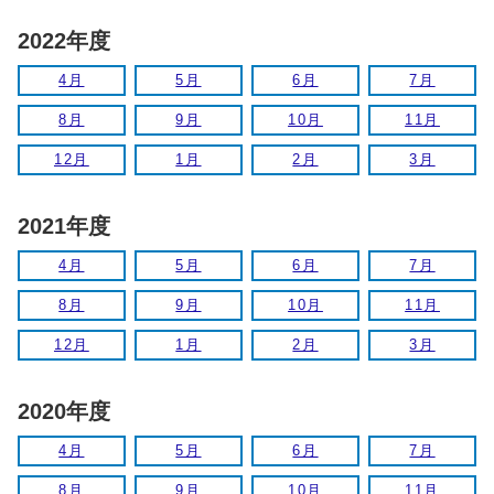
2022年度
4月
5月
6月
7月
8月
9月
10月
11月
12月
1月
2月
3月
2021年度
4月
5月
6月
7月
8月
9月
10月
11月
12月
1月
2月
3月
2020年度
4月
5月
6月
7月
8月
9月
10月
11月