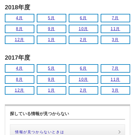
2018年度
4月
5月
6月
7月
8月
9月
10月
11月
12月
1月
2月
3月
2017年度
4月
5月
6月
7月
8月
9月
10月
11月
12月
1月
2月
3月
探している情報が見つからない
情報が見つからないときは