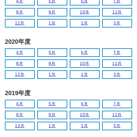
4月
5月
6月
7月
8月
9月
10月
11月
12月
1月
2月
3月
2020年度
4月
5月
6月
7月
8月
9月
10月
11月
12月
1月
2月
3月
2019年度
4月
5月
6月
7月
8月
9月
10月
11月
12月
1月
2月
3月