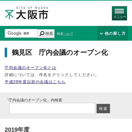
メニュー
検索
他の探し方
検索ヘルプ
鶴見区 庁内会議のオープン化
庁内会議のオープン化とは
詳細については、件名をクリックしてください。
平成28年度以前の会議はこちら
「庁内会議のオープン化」内検索
2019年度