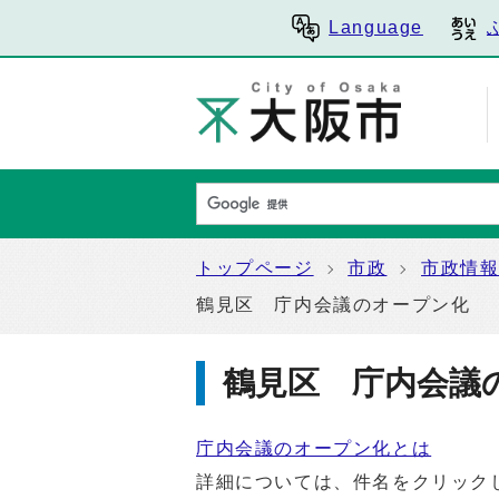
Language
トップページ
市政
市政情
鶴見区 庁内会議のオープン化
鶴見区 庁内会議
庁内会議のオープン化とは
詳細については、件名をクリック