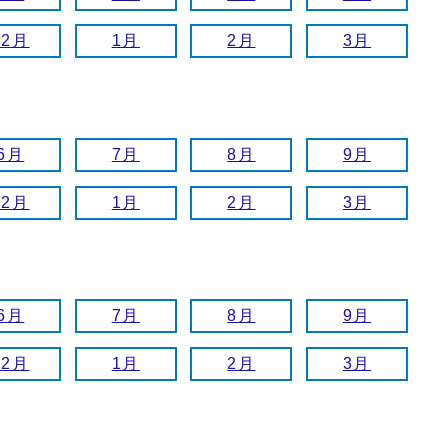
12月
1月
2月
3月
6月
7月
8月
9月
12月
1月
2月
3月
6月
7月
8月
9月
12月
1月
2月
3月