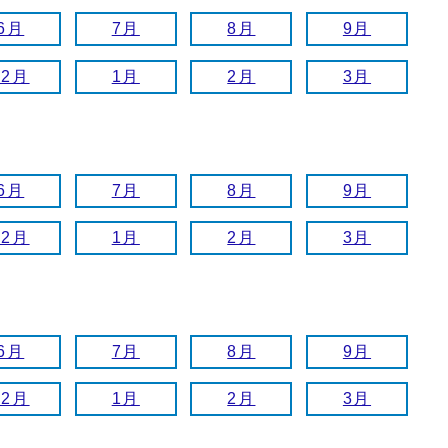
6月
7月
8月
9月
12月
1月
2月
3月
6月
7月
8月
9月
12月
1月
2月
3月
6月
7月
8月
9月
12月
1月
2月
3月