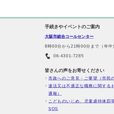
手続きやイベントのご案内
大阪市総合コールセンター
8時00分から21時00分まで（年
06-4301-7285
皆さんの声をお寄せください
市政へのご意見・ご要望（市民
違法又は不適正な職務に関する
通報）
こどものいじめ、児童虐待体罰
SOS