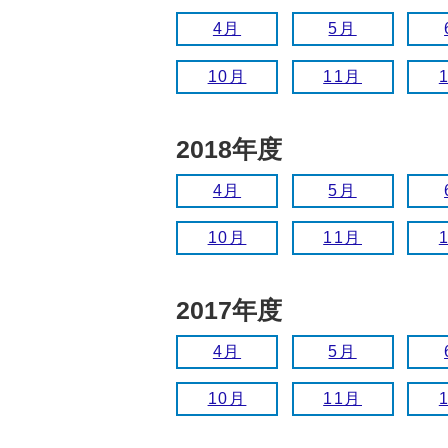
4月
5月
10月
11月
2018年度
4月
5月
10月
11月
2017年度
4月
5月
10月
11月