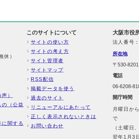
このサイトについて
大阪市役
サイトの使い方
法人番号：6
サイトの考え方
所在地
中無休）
サイト管理者
〒530-8
サイトマップ
電話
RSS配信
06-6208-
掲載データを使う
の声）
開庁時間
過去のサイト
もの（公益
リニューアルにあたって
月曜日から
正しく表示されないときは
で
等に関する
お問い合わせ
（土曜日、
翌年1月3