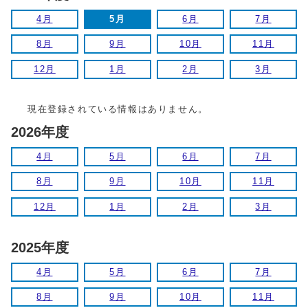
4月
5月
6月
7月
8月
9月
10月
11月
12月
1月
2月
3月
現在登録されている情報はありません。
2026年度
4月
5月
6月
7月
8月
9月
10月
11月
12月
1月
2月
3月
2025年度
4月
5月
6月
7月
8月
9月
10月
11月