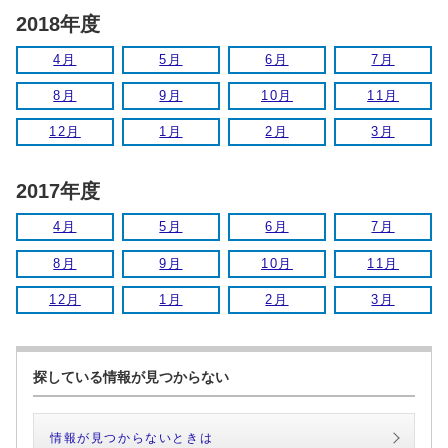
2018年度
4月
5月
6月
7月
8月
9月
10月
11月
12月
1月
2月
3月
2017年度
4月
5月
6月
7月
8月
9月
10月
11月
12月
1月
2月
3月
探している情報が見つからない
情報が見つからないときは