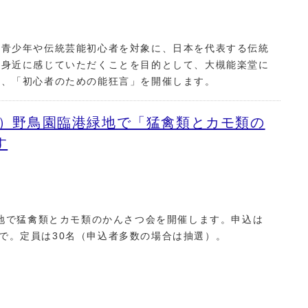
に青少年や伝統芸能初心者を対象に、日本を代表する伝統
て身近に感じていただくことを目的として、大槻能楽堂に
」、「初心者のための能狂言」を開催します。
日）野鳥園臨港緑地で「猛禽類とカモ類の
す
緑地で猛禽類とカモ類のかんさつ会を開催します。申込は
時まで。定員は30名（申込者多数の場合は抽選）。