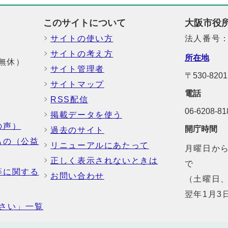
このサイトについて
大阪市役
サイトの使い方
法人番号：6
サイトの考え方
所在地
中無休）
サイト管理者
〒530-8
サイトマップ
電話
RSS配信
06-6208-
掲載データを使う
の声）
開庁時間
過去のサイト
もの（公益
リニューアルにあたって
月曜日から
正しく表示されないときは
で
等に関する
お問い合わせ
（土曜日、
翌年1月3
さい」一覧