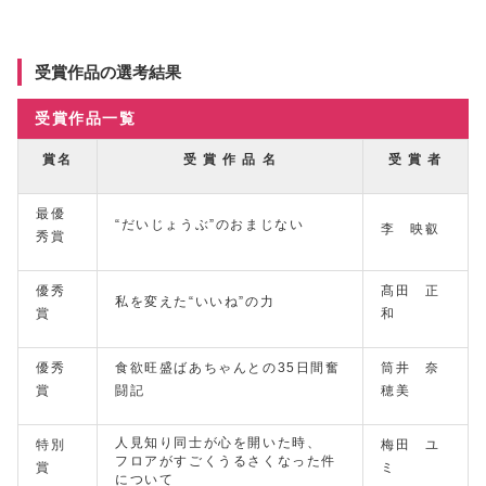
受賞作品の選考結果
受賞作品一覧
賞名
受 賞 作 品 名
受 賞 者
最優
“だいじょうぶ”のおまじない
李 映叡
秀賞
優秀
髙田 正
私を変えた“いいね”の力
賞
和
優秀
食欲旺盛ばあちゃんとの35日間奮
筒井 奈
賞
闘記
穂美
人見知り同士が心を開いた時、
特別
梅田 ユ
フロアがすごくうるさくなった件
賞
ミ
について