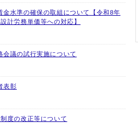
賃金水準の確保の取組について【令和8年
事設計労務単価等への対応】
絡会議の試行実施について
者表彰
約制度の改正等について