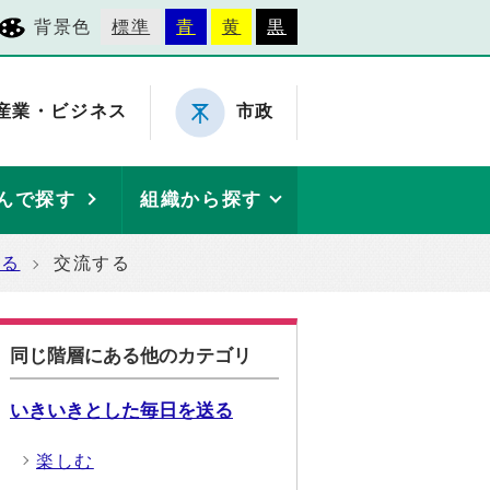
背景色
標準
青
黄
黒
産業・ビジネス
市政
んで探す
組織から探す
送る
交流する
同じ階層にある他のカテゴリ
いきいきとした毎日を送る
楽しむ