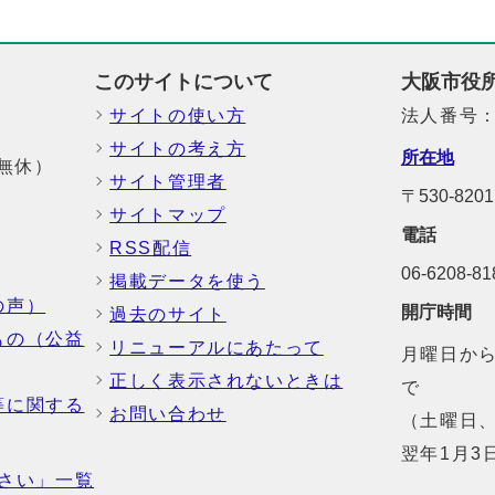
このサイトについて
大阪市役
サイトの使い方
法人番号：6
サイトの考え方
所在地
中無休）
サイト管理者
〒530-8
サイトマップ
電話
RSS配信
06-6208-
掲載データを使う
の声）
開庁時間
過去のサイト
もの（公益
リニューアルにあたって
月曜日から
正しく表示されないときは
で
等に関する
お問い合わせ
（土曜日、
翌年1月3
さい」一覧