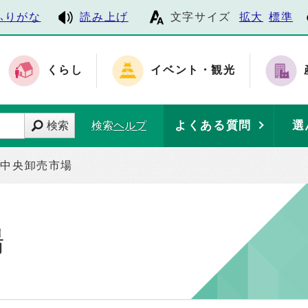
ふりがな
読み上げ
文字サイズ
拡大
標準
くらし
イベント・観光
よくある質問
選
検索
検索ヘルプ
中央卸売市場
場