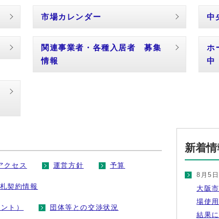
市場カレンダー
中
関連事業者・各種入居者 募集
ホ
情報
中
新着情
アクセス
運営方針
予算
8月5
札契約情報
大阪
場使
メント）
団体等との交渉状況
結果