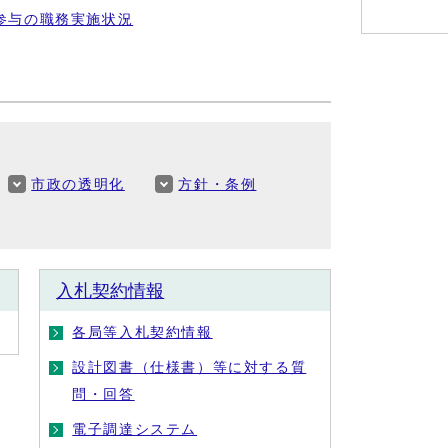
参与の職務実施状況
市政の透明化
方針・条例
入札契約情報
各局等入札契約情報
設計図書（仕様書）等に対する質
問・回答
電子調達システム