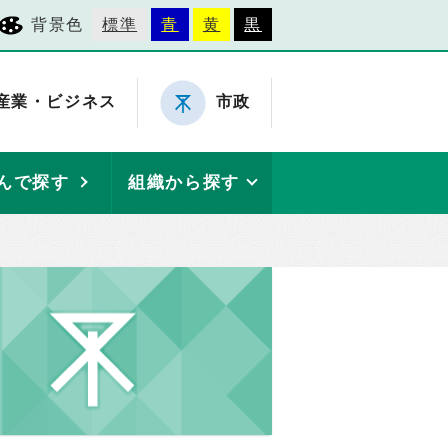
背景色
標準
青
黄
黒
産業・ビジネス
市政
んで探す
組織から探す