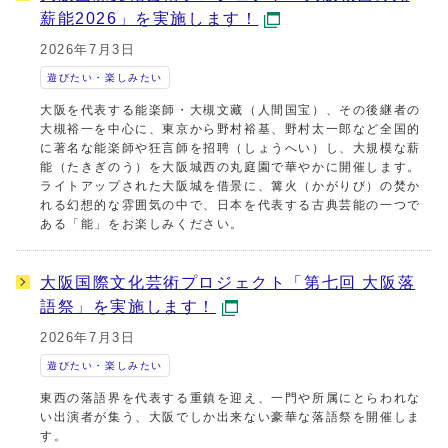
薪能2026」を実施します！
2026年7月3日
遊びたい・楽しみたい
大阪を代表する能楽師・大槻文藏（人間国宝）、その後継者の
大槻裕一を中心に、東京から野村裕基、野村太一郎など全国的
に著名な能楽師や狂言師を招聘（しょうへい）し、大規模な薪
能（たきぎのう）を大阪城西の丸庭園で華やかに開催します。
ライトアップされた大阪城を借景に、篝火（かがりび）の焚か
れる幻想的な雰囲気の中で、日本を代表する古典芸能の一つで
ある「能」をお楽しみください。
大阪国際文化芸術プロジェクト「第七回 大阪落
語祭」を実施します！
2026年7月3日
遊びたい・楽しみたい
東西の落語界を代表する重鎮を迎え、一門や所属にとらわれな
い出演者が集う、大阪でしか出来ない豪華な落語祭を開催しま
す。