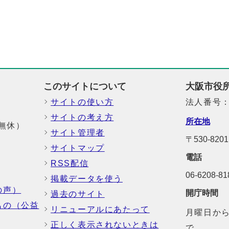
このサイトについて
大阪市役
サイトの使い方
法人番号：6
サイトの考え方
所在地
中無休）
サイト管理者
〒530-82
サイトマップ
電話
RSS配信
06-6208-
掲載データを使う
の声）
開庁時間
過去のサイト
もの（公益
リニューアルにあたって
月曜日から
正しく表示されないときは
で