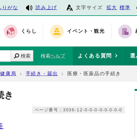
ふりがな
読み上げ
文字サイズ
拡大
標準
くらし
イベント・観光
よくある質問
選
検索
検索ヘルプ
健康局
手続き・届出
医療・医薬品の手続き
続き
ページ番号：3036-12-0-0-0-0-0-0-0-0
等