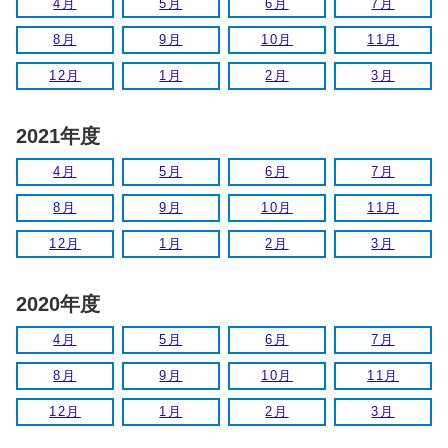
4月
5月
6月
7月
8月
9月
10月
11月
12月
1月
2月
3月
2021年度
4月
5月
6月
7月
8月
9月
10月
11月
12月
1月
2月
3月
2020年度
4月
5月
6月
7月
8月
9月
10月
11月
12月
1月
2月
3月