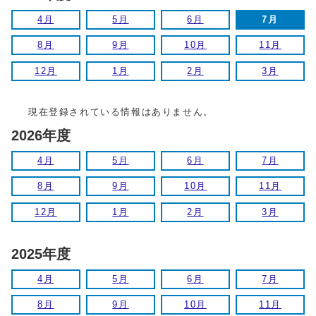
4月
5月
6月
7月
8月
9月
10月
11月
12月
1月
2月
3月
現在登録されている情報はありません。
2026年度
4月
5月
6月
7月
8月
9月
10月
11月
12月
1月
2月
3月
2025年度
4月
5月
6月
7月
8月
9月
10月
11月