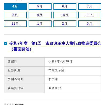
4月
5月
6月
7月
8月
9月
10月
11月
12月
1月
2月
3月
令和7年度 第1回 市政改革室人権行政推進委員会
（書面開催）
開催日
令和7年4月30日
担当所属
市政改革室
公開の範囲
非公開
会議要旨等
会議要旨