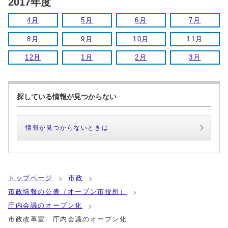
2017年度
4月
5月
6月
7月
8月
9月
10月
11月
12月
1月
2月
3月
探している情報が見つからない
情報が見つからないときは
トップページ
市政
市政情報の公表（オープン市役所）
庁内会議のオープン化
市政改革室 庁内会議のオープン化