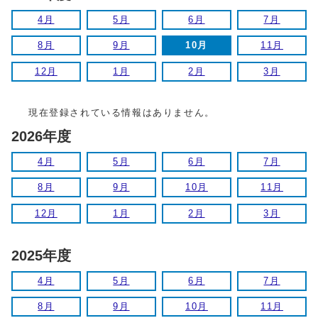
4月
5月
6月
7月
8月
9月
10月
11月
12月
1月
2月
3月
現在登録されている情報はありません。
2026年度
4月
5月
6月
7月
8月
9月
10月
11月
12月
1月
2月
3月
2025年度
4月
5月
6月
7月
8月
9月
10月
11月