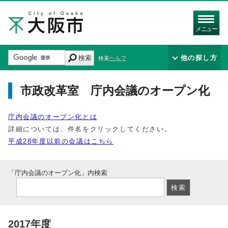
メニュー
検索
他の探し方
検索ヘルプ
市政改革室 庁内会議のオープン化
庁内会議のオープン化とは
詳細については、件名をクリックしてください。
平成28年度以前の会議はこちら
「庁内会議のオープン化」内検索
2017年度