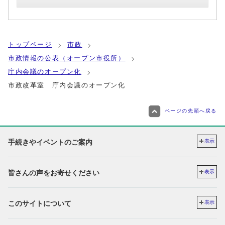
トップページ
市政
市政情報の公表（オープン市役所）
庁内会議のオープン化
市政改革室 庁内会議のオープン化
ページの先頭へ戻る
手続きやイベントのご案内
表示
皆さんの声をお寄せください
表示
このサイトについて
表示