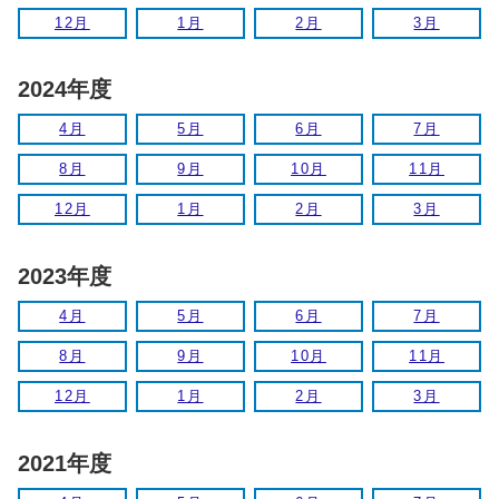
12月
1月
2月
3月
2024年度
4月
5月
6月
7月
8月
9月
10月
11月
12月
1月
2月
3月
2023年度
4月
5月
6月
7月
8月
9月
10月
11月
12月
1月
2月
3月
2021年度