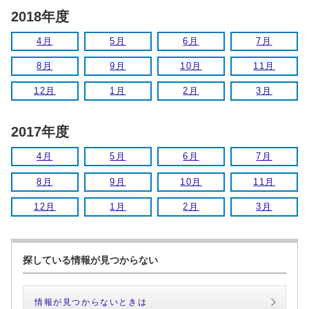
2018年度
4月
5月
6月
7月
8月
9月
10月
11月
12月
1月
2月
3月
2017年度
4月
5月
6月
7月
8月
9月
10月
11月
12月
1月
2月
3月
探している情報が見つからない
情報が見つからないときは