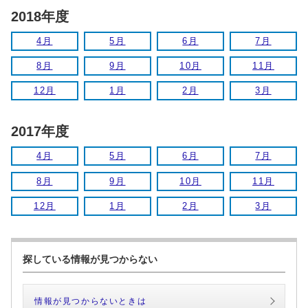
2018年度
4月
5月
6月
7月
8月
9月
10月
11月
12月
1月
2月
3月
2017年度
4月
5月
6月
7月
8月
9月
10月
11月
12月
1月
2月
3月
探している情報が見つからない
情報が見つからないときは