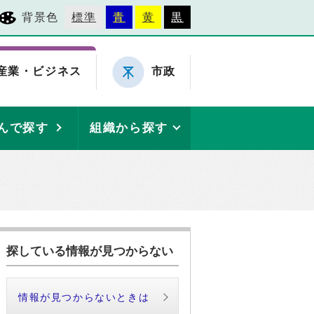
背景色
標準
青
黄
黒
産業・ビジネス
市政
んで探す
組織から探す
探している情報が見つからない
情報が見つからないときは