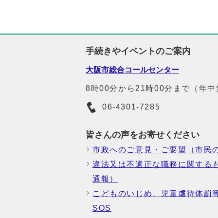
手続きやイベントのご案内
大阪市総合コールセンター
8時00分から21時00分まで（年
06-4301-7285
皆さんの声をお寄せください
市政へのご意見・ご要望（市民
違法又は不適正な職務に関する
通報）
こどものいじめ、児童虐待体罰
SOS