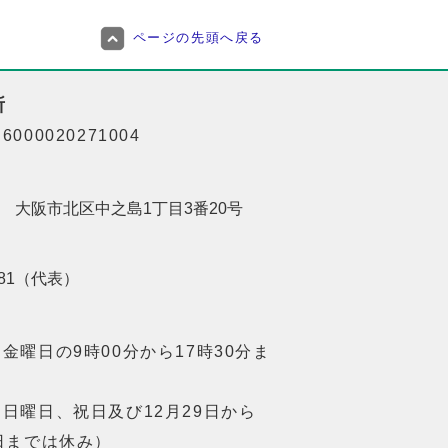
ページの先頭へ戻る
所
000020271004
201 大阪市北区中之島1丁目3番20号
8181（代表）
金曜日の9時00分から17時30分ま
日曜日、祝日及び12月29日から
日までは休み）