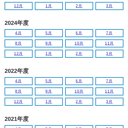
12月
1月
2月
3月
2024年度
4月
5月
6月
7月
8月
9月
10月
11月
12月
1月
2月
3月
2022年度
4月
5月
6月
7月
8月
9月
10月
11月
12月
1月
2月
3月
2021年度