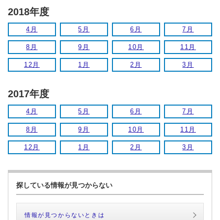
2018年度
4月
5月
6月
7月
8月
9月
10月
11月
12月
1月
2月
3月
2017年度
4月
5月
6月
7月
8月
9月
10月
11月
12月
1月
2月
3月
探している情報が見つからない
情報が見つからないときは