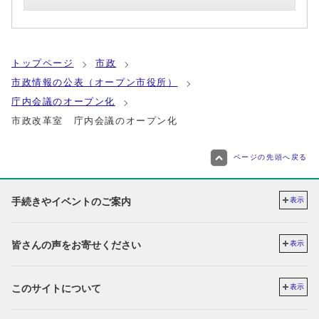
トップページ
市政
市政情報の公表（オープン市役所）
庁内会議のオープン化
市政改革室 庁内会議のオープン化
ページの先頭へ戻る
手続きやイベントのご案内
表示
皆さんの声をお寄せください
表示
このサイトについて
表示