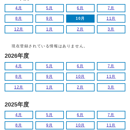
4月
5月
6月
7月
8月
9月
10月
11月
12月
1月
2月
3月
現在登録されている情報はありません。
2026年度
4月
5月
6月
7月
8月
9月
10月
11月
12月
1月
2月
3月
2025年度
4月
5月
6月
7月
8月
9月
10月
11月