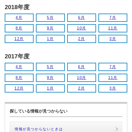
2018年度
4月
5月
6月
7月
8月
9月
10月
11月
12月
1月
2月
3月
2017年度
4月
5月
6月
7月
8月
9月
10月
11月
12月
1月
2月
3月
探している情報が見つからない
情報が見つからないときは