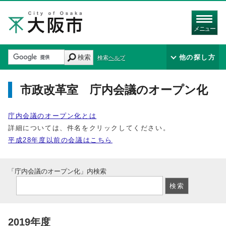
メニュー
検索
他の探し方
検索ヘルプ
市政改革室 庁内会議のオープン化
庁内会議のオープン化とは
詳細については、件名をクリックしてください。
平成28年度以前の会議はこちら
「庁内会議のオープン化」内検索
2019年度