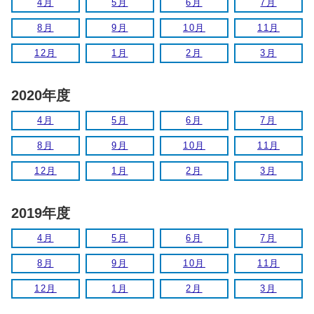
4月
5月
6月
7月
8月
9月
10月
11月
12月
1月
2月
3月
2020年度
4月
5月
6月
7月
8月
9月
10月
11月
12月
1月
2月
3月
2019年度
4月
5月
6月
7月
8月
9月
10月
11月
12月
1月
2月
3月