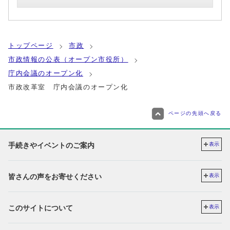
トップページ
市政
市政情報の公表（オープン市役所）
庁内会議のオープン化
市政改革室 庁内会議のオープン化
ページの先頭へ戻る
手続きやイベントのご案内
表示
皆さんの声をお寄せください
表示
このサイトについて
表示