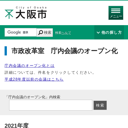
メニュー
検索
他の探し方
検索ヘルプ
市政改革室 庁内会議のオープン化
庁内会議のオープン化とは
詳細については、件名をクリックしてください。
平成28年度以前の会議はこちら
「庁内会議のオープン化」内検索
2021年度