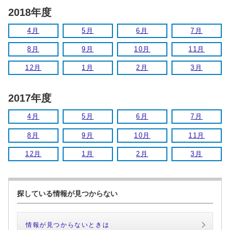
2018年度
4月
5月
6月
7月
8月
9月
10月
11月
12月
1月
2月
3月
2017年度
4月
5月
6月
7月
8月
9月
10月
11月
12月
1月
2月
3月
探している情報が見つからない
情報が見つからないときは