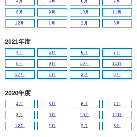
4月
5月
6月
7月
8月
9月
10月
11月
12月
1月
2月
3月
2021年度
4月
5月
6月
7月
8月
9月
10月
11月
12月
1月
2月
3月
2020年度
4月
5月
6月
7月
8月
9月
10月
11月
12月
1月
2月
3月