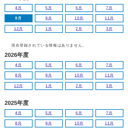
4月
5月
6月
7月
8月
9月
10月
11月
12月
1月
2月
3月
現在登録されている情報はありません。
2026年度
4月
5月
6月
7月
8月
9月
10月
11月
12月
1月
2月
3月
2025年度
4月
5月
6月
7月
8月
9月
10月
11月