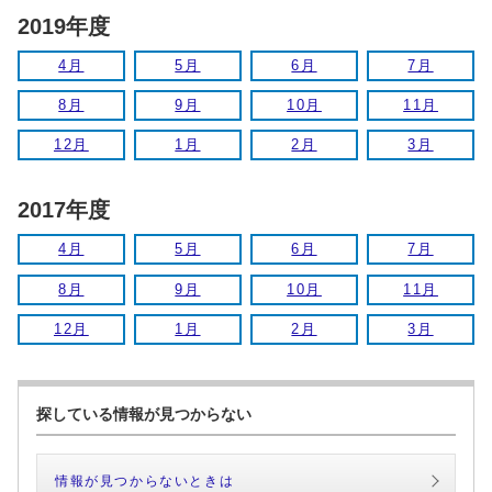
2019年度
4月
5月
6月
7月
8月
9月
10月
11月
12月
1月
2月
3月
2017年度
4月
5月
6月
7月
8月
9月
10月
11月
12月
1月
2月
3月
探している情報が見つからない
情報が見つからないときは