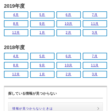
2019年度
4月
5月
6月
7月
8月
9月
10月
11月
12月
1月
2月
3月
2018年度
4月
5月
6月
7月
8月
9月
10月
11月
12月
1月
2月
3月
探している情報が見つからない
情報が見つからないときは