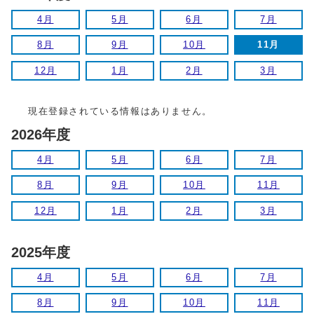
4月
5月
6月
7月
8月
9月
10月
11月
12月
1月
2月
3月
現在登録されている情報はありません。
2026年度
4月
5月
6月
7月
8月
9月
10月
11月
12月
1月
2月
3月
2025年度
4月
5月
6月
7月
8月
9月
10月
11月