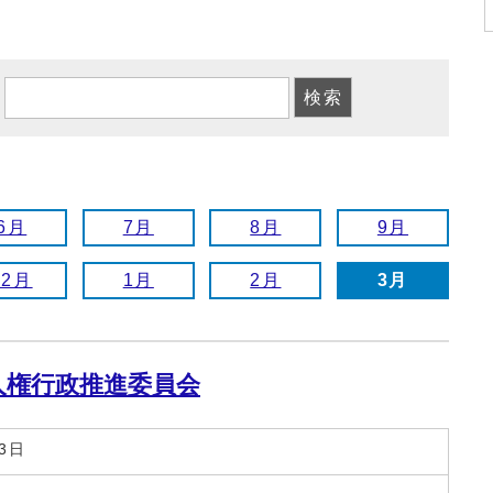
6月
7月
8月
9月
12月
1月
2月
3月
人権行政推進委員会
3日