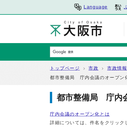
Language
トップページ
市政
市政情
都市整備局 庁内会議のオープン
都市整備局 庁内
庁内会議のオープン化とは
詳細については、件名をクリック