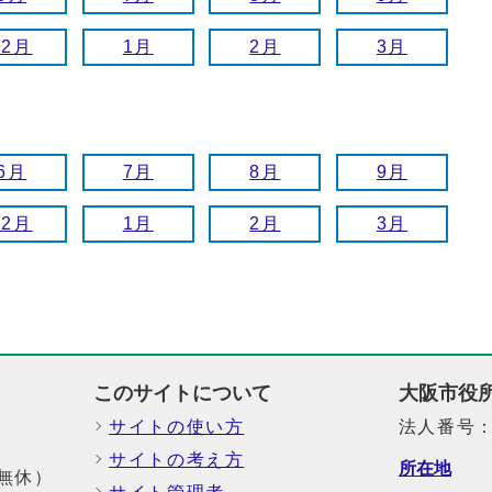
12月
1月
2月
3月
6月
7月
8月
9月
12月
1月
2月
3月
このサイトについて
大阪市役
サイトの使い方
法人番号：6
サイトの考え方
所在地
中無休）