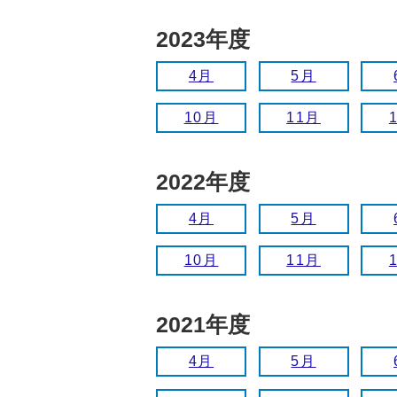
2023年度
4月
5月
10月
11月
2022年度
4月
5月
10月
11月
2021年度
4月
5月