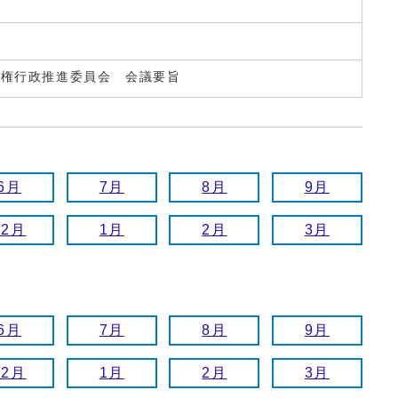
人権行政推進委員会 会議要旨
6月
7月
8月
9月
12月
1月
2月
3月
6月
7月
8月
9月
12月
1月
2月
3月