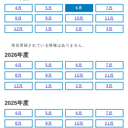
4月
5月
6月
7月
8月
9月
10月
11月
12月
1月
2月
3月
現在登録されている情報はありません。
2026年度
4月
5月
6月
7月
8月
9月
10月
11月
12月
1月
2月
3月
2025年度
4月
5月
6月
7月
8月
9月
10月
11月