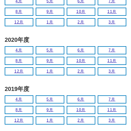
4月
5月
6月
7月
8月
9月
10月
11月
12月
1月
2月
3月
2020年度
4月
5月
6月
7月
8月
9月
10月
11月
12月
1月
2月
3月
2019年度
4月
5月
6月
7月
8月
9月
10月
11月
12月
1月
2月
3月