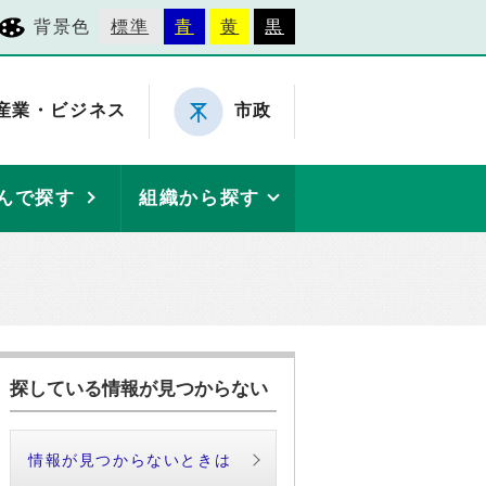
背景色
標準
青
黄
黒
産業・ビジネス
市政
んで探す
組織から探す
探している情報が見つからない
情報が見つからないときは