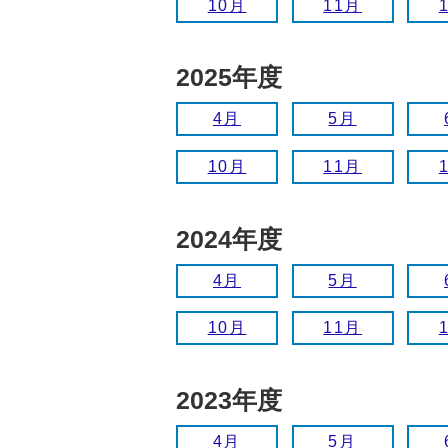
10月
11月
2025年度
4月
5月
10月
11月
2024年度
4月
5月
10月
11月
2023年度
4月
5月