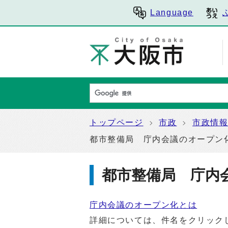
Language
トップページ
市政
市政情
都市整備局 庁内会議のオープン
都市整備局 庁内
庁内会議のオープン化とは
詳細については、件名をクリック