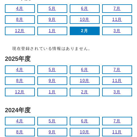
4月
5月
6月
7月
8月
9月
10月
11月
12月
1月
2月
3月
現在登録されている情報はありません。
2025年度
4月
5月
6月
7月
8月
9月
10月
11月
12月
1月
2月
3月
2024年度
4月
5月
6月
7月
8月
9月
10月
11月