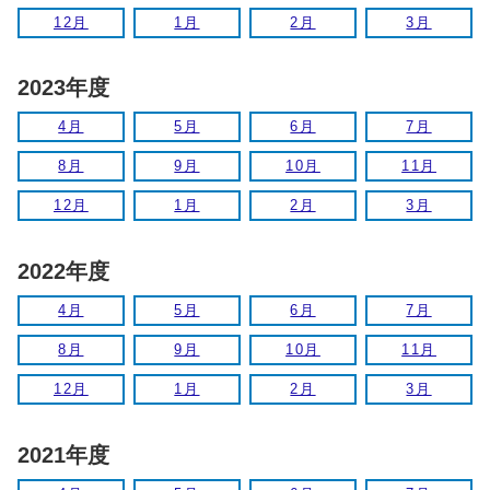
12月
1月
2月
3月
2023年度
4月
5月
6月
7月
8月
9月
10月
11月
12月
1月
2月
3月
2022年度
4月
5月
6月
7月
8月
9月
10月
11月
12月
1月
2月
3月
2021年度