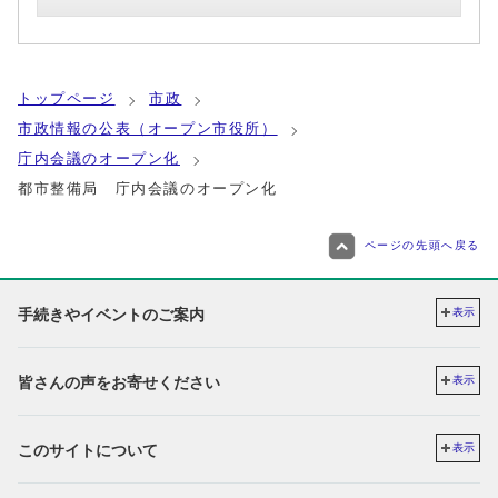
トップページ
市政
市政情報の公表（オープン市役所）
庁内会議のオープン化
都市整備局 庁内会議のオープン化
ページの先頭へ戻る
手続きやイベントのご案内
表示
皆さんの声をお寄せください
表示
このサイトについて
表示