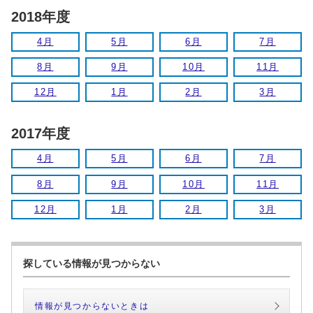
2018年度
4月
5月
6月
7月
8月
9月
10月
11月
12月
1月
2月
3月
2017年度
4月
5月
6月
7月
8月
9月
10月
11月
12月
1月
2月
3月
探している情報が見つからない
情報が見つからないときは