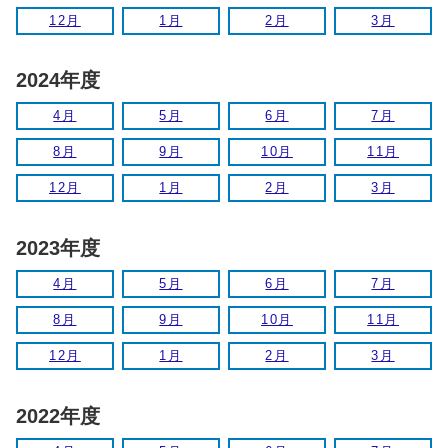
12月
1月
2月
3月
2024年度
4月
5月
6月
7月
8月
9月
10月
11月
12月
1月
2月
3月
2023年度
4月
5月
6月
7月
8月
9月
10月
11月
12月
1月
2月
3月
2022年度