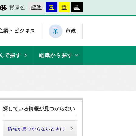
背景色
標準
青
黄
黒
産業・ビジネス
市政
んで探す
組織から探す
探している情報が見つからない
情報が見つからないときは