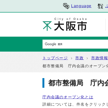
Language
トップページ
市政
市政情
都市整備局 庁内会議のオープン
都市整備局 庁内
庁内会議のオープン化とは
詳細については、件名をクリック