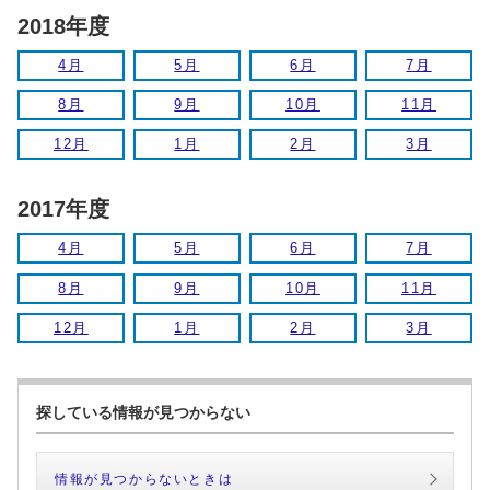
2018年度
4月
5月
6月
7月
8月
9月
10月
11月
12月
1月
2月
3月
2017年度
4月
5月
6月
7月
8月
9月
10月
11月
12月
1月
2月
3月
探している情報が見つからない
情報が見つからないときは