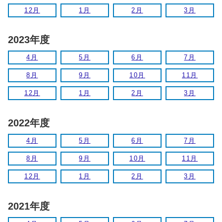
12月
1月
2月
3月
2023年度
4月
5月
6月
7月
8月
9月
10月
11月
12月
1月
2月
3月
2022年度
4月
5月
6月
7月
8月
9月
10月
11月
12月
1月
2月
3月
2021年度