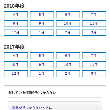
2018年度
4月
5月
6月
7月
8月
9月
10月
11月
12月
1月
2月
3月
2017年度
4月
5月
6月
7月
8月
9月
10月
11月
12月
1月
2月
3月
探している情報が見つからない
情報が見つからないときは