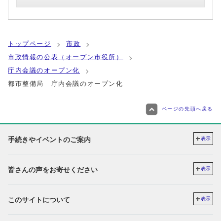
トップページ
市政
市政情報の公表（オープン市役所）
庁内会議のオープン化
都市整備局 庁内会議のオープン化
ページの先頭へ戻る
手続きやイベントのご案内
表示
皆さんの声をお寄せください
表示
このサイトについて
表示