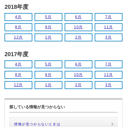
2018年度
4月
5月
6月
7月
8月
9月
10月
11月
12月
1月
2月
3月
2017年度
4月
5月
6月
7月
8月
9月
10月
11月
12月
1月
2月
3月
探している情報が見つからない
情報が見つからないときは