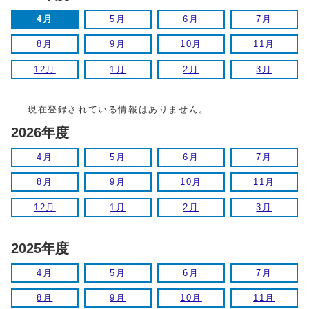
4月
5月
6月
7月
8月
9月
10月
11月
12月
1月
2月
3月
現在登録されている情報はありません。
2026年度
4月
5月
6月
7月
8月
9月
10月
11月
12月
1月
2月
3月
2025年度
4月
5月
6月
7月
8月
9月
10月
11月