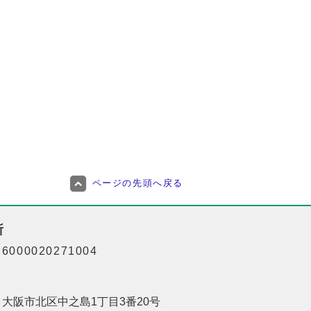
ページの先頭へ戻る
所
000020271004
01 大阪市北区中之島1丁目3番20号