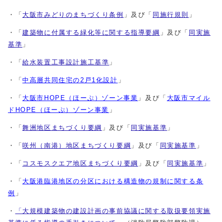
・「
大阪市みどりのまちづくり条例
」及び「
同施行規則
」
・「
建築物に付属する緑化等に関する指導要綱
」及び「
同実施
基準
」
・「
給水装置工事設計施工基準
」
・「
中高層共同住宅の2戸1化設計
」
・「
大阪市HOPE（ほーぷ）ゾーン事業
」及び「
大阪市マイル
ドHOPE（ほーぷ）ゾーン事業
」
・「
舞洲地区まちづくり要綱
」及び「
同実施基準
」
・「
咲州（南港）地区まちづくり要綱
」及び「
同実施基準
」
・「
コスモスクエア地区まちづくり要綱
」及び「
同実施基準
」
・「
大阪港臨港地区の分区における構造物の規制に関する条
例
」
・
「大規模建築物の建設計画の事前協議に関する取扱要領実施