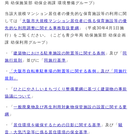
局 幼保施策部 幼保企画課 環境整備グループ）
当該大規模マンション居住者の優先的な保育施設等の利用に関
しては「
大阪市大規模マンション居住者に係る保育施設等の優
先的な利用調整に関する事務取扱要綱
」（平成30年4月1日施
行）をご覧ください。（こども青少年局 幼保施策部 幼保企画
課 幼保利用グループ）
・「
建築物における駐車施設の附置等に関する条例
」及び「
同
施行規則
」並びに「
同施行基準
」
・
「
大阪市自転車駐車場の附置等に関する条例
」及び「
同施行
規則
」
・「
ひとにやさしいまちづくり整備要綱に基づく建築物の事前
協議について
」
・「
一般廃棄物及び再生利用対象物保管施設の設置に関する要
綱
」
・「
居住環境を確保するための日影に関する基準
」及び「
騒
音・大気汚染等に係る居住環境の保全基準
」