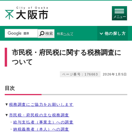
メニュー
検索
他の探し方
検索ヘルプ
市民税・府民税に関する税務調査に
ついて
ページ番号：176663
2026年1月5日
目次
▼
税務調査にご協力をお願いします
▼
市民税・府民税の主な税務調査
・
給与支払者（事業主）への調査
・
納税義務者（本人）への調査