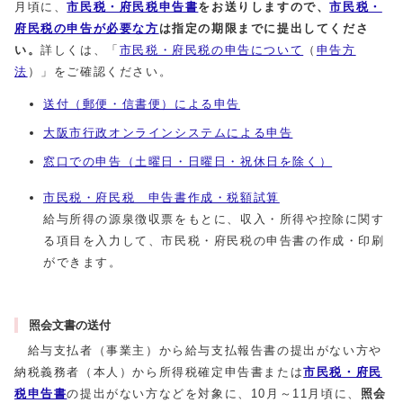
月頃に、
市民税・府民税申告書
をお送りしますので、
市民税・
府民税の申告が必要な方
は指定の期限までに提出してくださ
い。
詳しくは、「
市民税・府民税の申告について
（
申告方
法
）」をご確認ください。
送付（郵便・信書便）による申告
大阪市行政オンラインシステムによる申告
窓口での申告（土曜日・日曜日・祝休日を除く）
市民税・府民税 申告書作成・税額試算
給与所得の源泉徴収票をもとに、収入・所得や控除に関す
る項目を入力して、市民税・府民税の申告書の作成・印刷
ができます。
照会文書の送付
給与支払者（事業主）から給与支払報告書の提出がない方や
納税義務者（本人）から所得税確定申告書または
市民税・府民
税申告書
の提出がない方などを対象に、10月～11月頃に、
照会