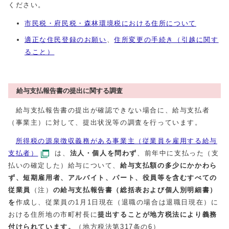
ください。
市民税・府民税・森林環境税における住所について
適正な住民登録のお願い
、
住所変更の手続き（引越に関す
ること）
給与支払報告書の提出に関する調査
給与支払報告書の提出が確認できない場合に、給与支払者
（事業主）に対して、提出状況等の調査を行っています。
所得税の源泉徴収義務がある事業主（従業員を雇用する給与
支払者）
は、
法人・個人を問わず
、前年中に支払った（支
払いの確定した）給与について、
給与支払額の多少にかかわら
ず、短期雇用者、アルバイト、パート、役員等を含むすべての
従業員
（注）
の給与支払報告書（総括表および個人別明細書）
を
作成し、従業員の1月1日現在（退職の場合は退職日現在）に
おける住所地の市町村長に
提出することが地方税法により義務
付けられています。
（地方税法第317条の6）