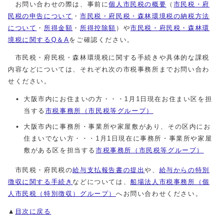
お問い合わせの際は、事前に
個人市民税の概要
（
市民税・府
民税の申告について
・
市民税・府民税・森林環境税の納税方法
について
・
所得金額
・
所得控除額
）や
市民税・府民税・森林環
境税に関するQ＆A
をご確認ください。
市民税・府民税・森林環境税に関する手続きや具体的な課税
内容などについては、それぞれ次の市税事務所までお問い合わ
せください。
大阪市内にお住まいの方・・・1月1日現在お住まい区を担
当する
市税事務所（市民税等グループ）
大阪市内に事務所・事業所や家屋敷があり、その区内にお
住まいでない方・・・1月1日現在に事務所・事業所や家屋
敷がある区を担当する
市税事務所（市民税等グループ）
市民税・府民税の
給与支払報告書の提出
や、
給与からの特別
徴収に関する手続き
などについては、
船場法人市税事務所（個
人市民税（特別徴収）グループ）
へお問い合わせください。
▲
目次に戻る