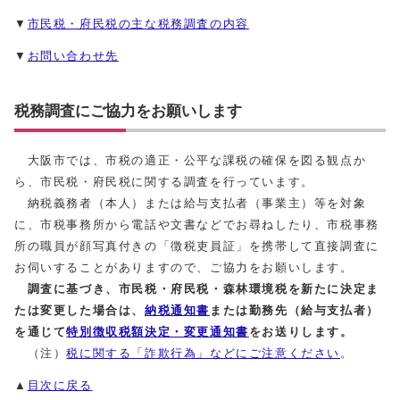
▼
市民税・府民税の主な税務調査の内容
▼
お問い合わせ先
税務調査にご協力をお願いします
大阪市では、市税の適正・公平な課税の確保を図る観点か
ら、市民税・府民税に関する調査を行っています。
納税義務者（本人）または給与支払者（事業主）等を対象
に、市税事務所から電話や文書などでお尋ねしたり、市税事務
所の職員が顔写真付きの「徴税吏員証」を携帯して直接調査に
お伺いすることがありますので、ご協力をお願いします。
調査に基づき、市民税・府民税・森林環境税を新たに決定ま
たは変更した場合は、
納税通知書
または勤務先（給与支払者）
を通じて
特別徴収税額決定・変更通知書
をお送りします。
（注）
税に関する「詐欺行為」などにご注意ください
。
▲
目次に戻る