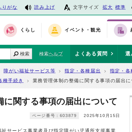
ふりがな
読み上げ
文字サイズ
拡大
標準
くらし
イベント・観光
よくある質問
選
検索
検索ヘルプ
障がい福祉サービス等
指定・各種届出
指定・各
各種手続き
業務管理体制の整備に関する事項の届出に
備に関する事項の届出について
ページ番号：603879
2025年10月15日
福祉サービス事業者及び指定障がい児通所支援事業