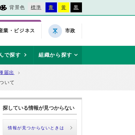
背景色
標準
青
黄
黒
産業・ビジネス
市政
んで探す
組織から探す
種届出
ついて
探している情報が見つからない
情報が見つからないときは