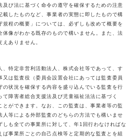
法及び法に基づく命令の遵守を確保するための注意
記載したものなど、事業者の実態に即したもので構
守規程の概要」については、必ずしも改めて概要を
全体像がわかる既存のもので構いません。また、法
支えありません。
」
、特定非営利活動法人、株式会社等であって、す
事又は監査役（委員会設置会社にあっては監査委員
守の状況を確保する内容を盛り込んでいる監査を行
って障害者総合支援法及び児童福祉法法に基づく
ことができます。なお、この監査は、事業者等の監
法人等による外部監査のどちらの方法でも構いませ
ずしも全ての事業所に対して、年1回行わなければな
えば事業所ごとの自己点検等と定期的な監査とを組