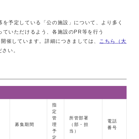
募を予定している「公の施設」について、より多く
っていただけるよう、各施設のPR等を行う
を開催しています。詳細につきましては、
こちら（大
ださい。
指
定
管
所管部署
電話
募集期間
理
（部・担
番号
予
当）
定