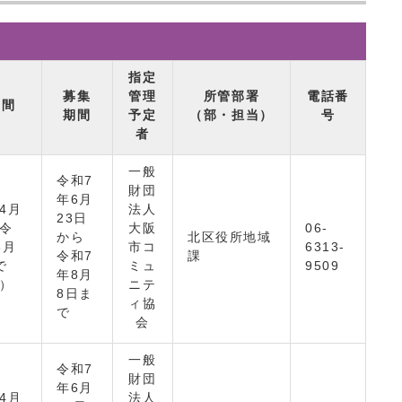
指定
募集
管理
所管部署
電話番
期間
期間
予定
（部・担当）
号
者
一般
令和7
財団
年6月
4月
法人
23日
ら令
大阪
06-
から
北区役所地域
3月
市コ
6313-
令和7
課
で
ミュ
9509
年8月
間）
ニテ
8日ま
ィ協
で
会
一般
令和7
財団
年6月
4月
法人