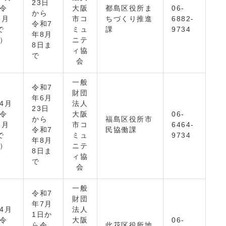
23日
ら令
大阪
都島区役所ま
06-
から
3月
市コ
ちづくり推進
6882-
令和7
で
ミュ
課
9734
年8月
間）
ニテ
8日ま
ィ協
で
会
一般
令和7
財団
年6月
4月
法人
23日
ら令
大阪
06-
から
福島区役所市
3月
市コ
6464-
令和7
民協働課
で
ミュ
9734
年8月
間）
ニテ
8日ま
ィ協
で
会
一般
令和7
財団
年7月
4月
法人
1日か
ら令
大阪
06-
ら令
此花区役所地