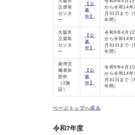
大阪市
令和9年4月1
【公
立啓発
から令和14年
募
センタ
月31日まで（
中】
ー
年間）
大阪市
令和9年4月1
【公
立柴島
から令和14年
募
センタ
月31日まで（
中】
ー
年間）
港湾労
令和9年4月1
働者休
【公
から令和14年
憩所
募
月31日まで（
（2施
中】
年間）
設）
ベージトップへ戻る
令和7年度