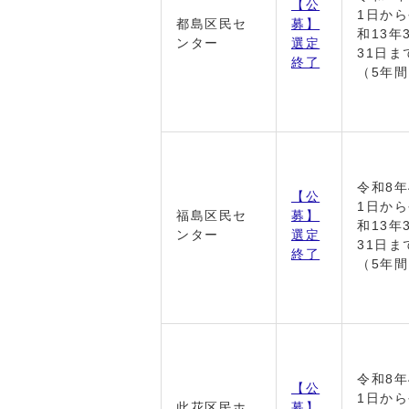
【公
1日か
都島区民セ
募】
和13年
ンター
選定
31日ま
終了
（5年
令和8年
【公
1日か
福島区民セ
募】
和13年
ンター
選定
31日ま
終了
（5年
令和8年
【公
1日か
此花区民ホ
募】