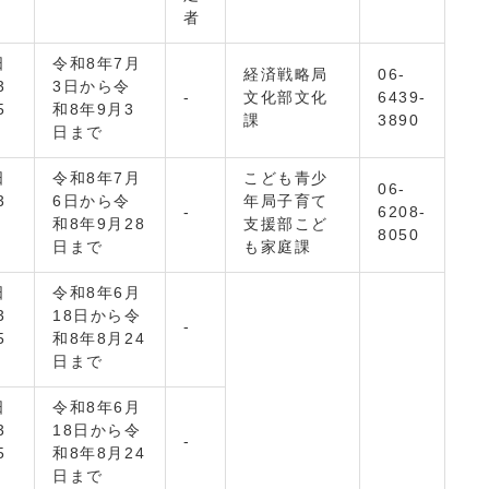
者
日
令和8年7月
経済戦略局
06-
3
3日から令
-
文化部文化
6439-
5
和8年9月3
課
3890
日まで
日
令和8年7月
こども青少
06-
3
6日から令
年局子育て
-
6208-
和8年9月28
支援部こど
8050
日まで
も家庭課
日
令和8年6月
3
18日から令
-
5
和8年8月24
日まで
日
令和8年6月
3
18日から令
-
5
和8年8月24
日まで