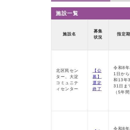
施設一覧
募集
施設名
指定
状況
令和8年
北区民セン
【公
1日か
ター、大淀
募】
和13年
コミュニテ
選定
31日ま
ィセンター
終了
（5年
令和8年