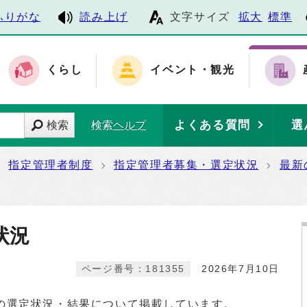
ふりがな
読み上げ
文字サイズ
拡大
標準
くらし
イベント・観光
よくある質問
選
検索
検索ヘルプ
指定管理者制度
指定管理者募集・選定状況
最新
状況
ページ番号：181355
2026年7月10日
の選定状況・結果について掲載しています。