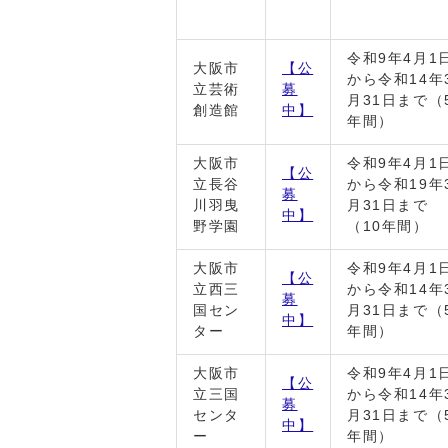
令和9年4月1
大阪市
【公
から令和14年
立芸術
募
月31日まで（
創造館
中】
年間）
大阪市
令和9年4月1
【公
立長谷
から令和19年
募
川羽曳
月31日まで
中】
野学園
（10年間）
大阪市
令和9年4月1
【公
立西三
から令和14年
募
国セン
月31日まで（
中】
ター
年間）
大阪市
令和9年4月1
【公
立三国
から令和14年
募
センタ
月31日まで（
中】
ー
年間）